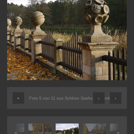
+
Foto 5 von 11 aus
Schloss Seehof im Herbst
‹
›
«
»