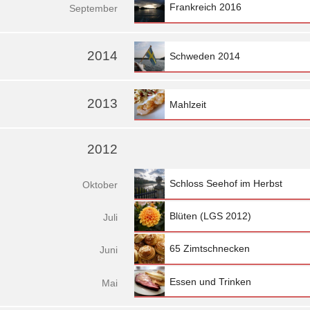
Frankreich 2016
Sep
tember
2014
Schweden 2014
2013
Mahlzeit
2012
Schloss Seehof im Herbst
Okt
ober
Blüten (LGS 2012)
Jul
i
65 Zimtschnecken
Jun
i
Essen und Trinken
Mai