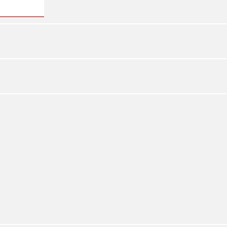
»
»
»