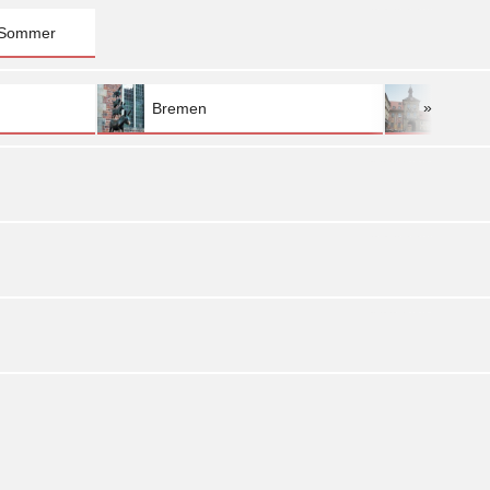
 Sommer
»
Bremen
Bambe
»
»
»