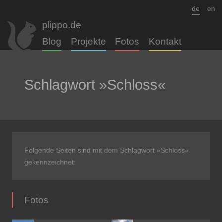
de
en
plippo.de
Blog
Projekte
Fotos
Kontakt
Schlagwort »Schloss«
Folgende Seiten sind mit dem Schlagwort »Schloss«
gekennzeichnet:
Fotos