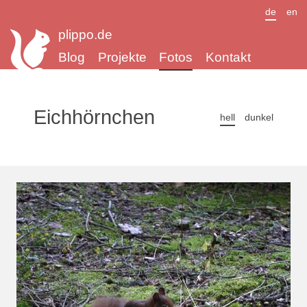
de
en
plippo.de
Blog
Projekte
Fotos
Kontakt
Eichhörnchen
hell
dunkel