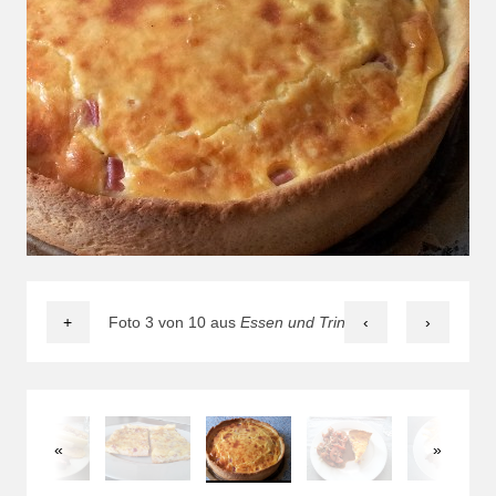
+
Foto 3 von 10 aus
Essen und Trinken
‹
›
«
»