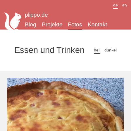
de
en
plippo.de
Blog
Projekte
Fotos
Kontakt
Essen und Trinken
hell
dunkel