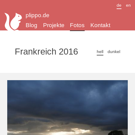
de
en
plippo.de
Blog
Projekte
Fotos
Kontakt
Frankreich 2016
hell
dunkel