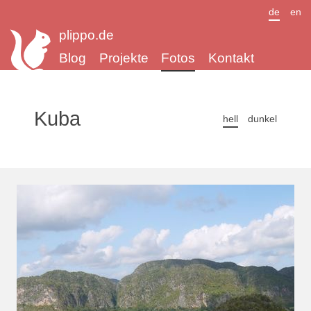
de
en
plippo.de
Blog
Projekte
Fotos
Kontakt
Kuba
hell
dunkel