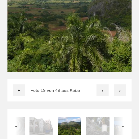
+
Foto 19 von 49 aus
Kuba
‹
›
«
»