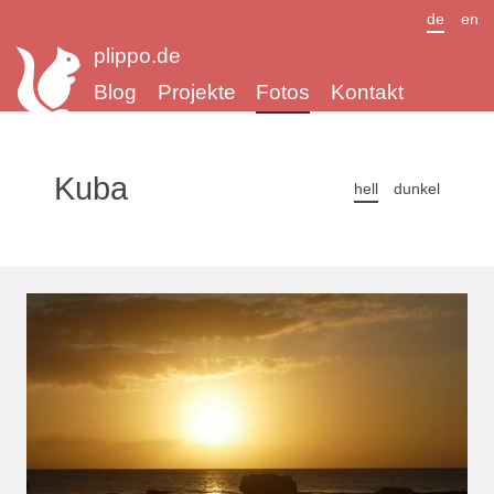
de
en
plippo.de
Blog
Projekte
Fotos
Kontakt
Kuba
hell
dunkel