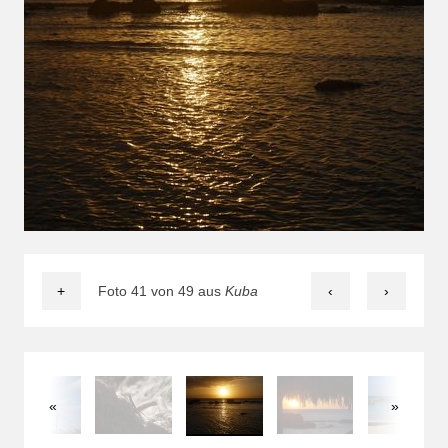
+
Foto 41 von 49 aus
Kuba
‹
›
«
»