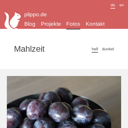
de
en
plippo.de
Blog
Projekte
Fotos
Kontakt
Mahlzeit
hell
dunkel