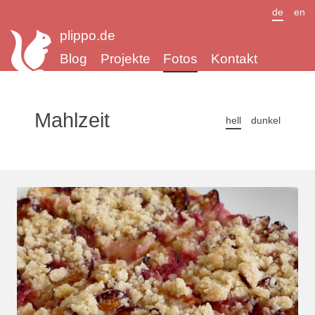
de
en
plippo.de
Blog
Projekte
Fotos
Kontakt
Mahlzeit
hell
dunkel