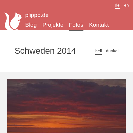
de
en
plippo.de
Blog
Projekte
Fotos
Kontakt
Schweden 2014
hell
dunkel