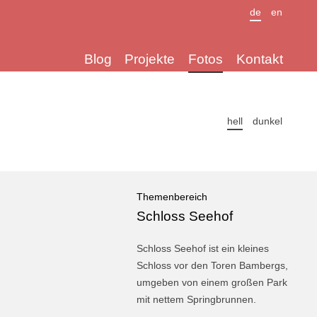
de
en
Blog
Projekte
Fotos
Kontakt
hell
dunkel
Themenbereich
Schloss Seehof
Schloss Seehof ist ein kleines
Schloss vor den Toren Bam­bergs,
um­ge­ben von einem großen Park
mit nettem Spring­brun­nen.