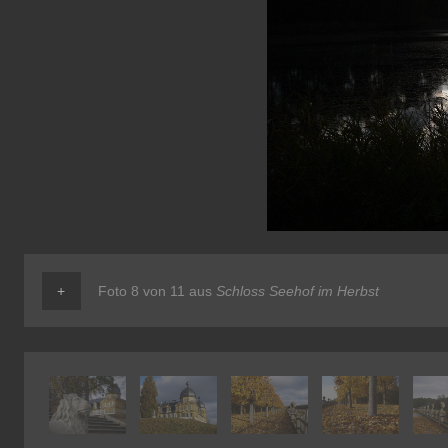
+
Foto 8 von 11 aus
Schloss Seehof im Herbst