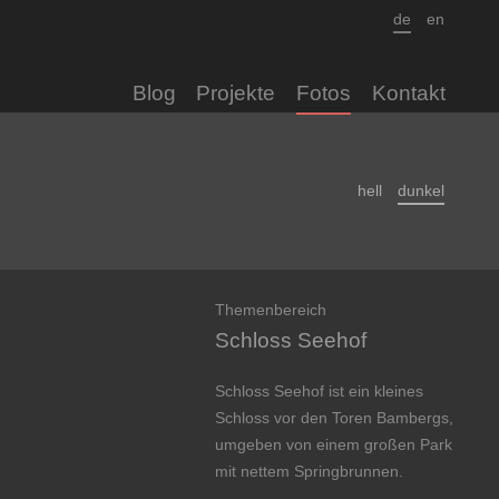
de
en
Blog
Projekte
Fotos
Kontakt
hell
dunkel
Themenbereich
Schloss Seehof
Schloss Seehof ist ein kleines
Schloss vor den Toren Bam­bergs,
um­ge­ben von einem großen Park
mit nettem Spring­brun­nen.