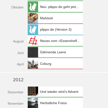
Neu: plippo.de geht jetzt mit der Zeit
Okt
ober
Mahlzeit
plippo.de (Version 3)
Neues vom »Essenshelfel«
Aug
ust
Gähnende Leere
Jun
i
Coburg
Apr
il
2012
Und wieder wird’s Advent
Dez
ember
Herbstliche Fotos
Nov
ember