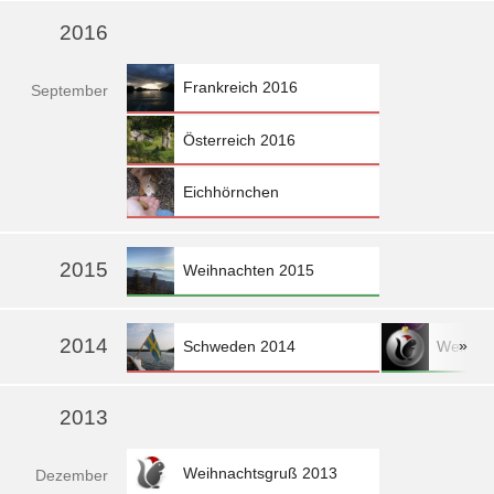
2016
Frankreich 2016
Sep
tember
Österreich 2016
Eichhörnchen
»
2015
Weihnachten 2015
2014
»
Schweden 2014
Weihna
2013
Weihnachtsgruß 2013
Dez
ember