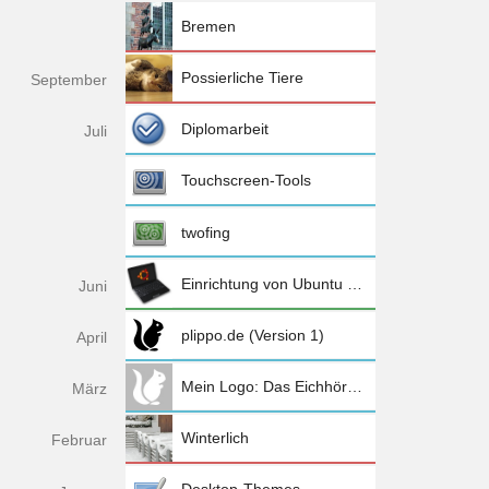
Bremen
Possierliche Tiere
Sep
tember
Diplomarbeit
Jul
i
Touchscreen-Tools
twofing
Einrichtung von Ubuntu 10.04 (Netbook Remix) auf dem Eee PC 1005HA
Jun
i
plippo.de (Version 1)
Apr
il
Mein Logo: Das Eichhörnchen
Mä
rz
Winterlich
Feb
ruar