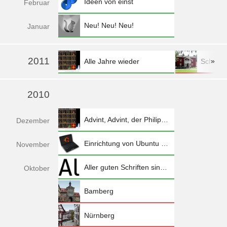
Ideen von einst
Feb
ruar
Neu! Neu! Neu!
Jan
uar
2011
»
Alle Jahre wieder
Schwed
mehr »
2010
Advint, Advint, der Philipp spinnt
Dez
ember
Einrichtung von Ubuntu 10.10 auf dem Eee PC 1005HA
Nov
ember
Aller guten Schriften sind weiterhin frei
Okt
ober
Bamberg
Nürnberg