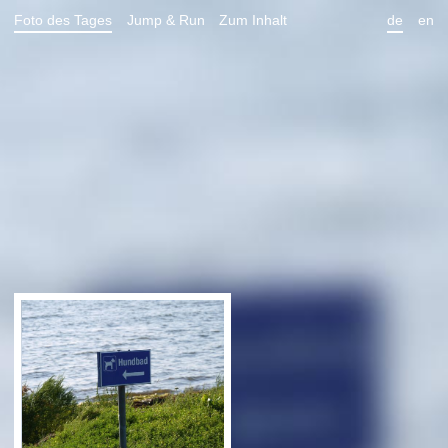
Foto des Tages
Jump & Run
Zum Inhalt
de
en