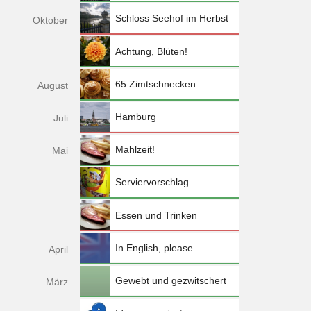
Schloss Seehof im Herbst
Okt
ober
Achtung, Blüten!
65 Zimtschnecken...
Aug
ust
Hamburg
Jul
i
Mahlzeit!
Mai
Serviervorschlag
Essen und Trinken
In English, please
Apr
il
Gewebt und gezwitschert
Mä
rz