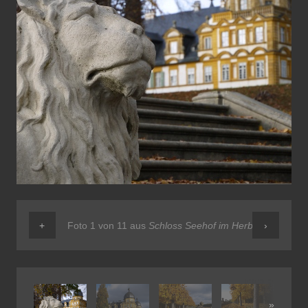
+
Foto 1 von 11 aus
Schloss Seehof im Herbst
›
»