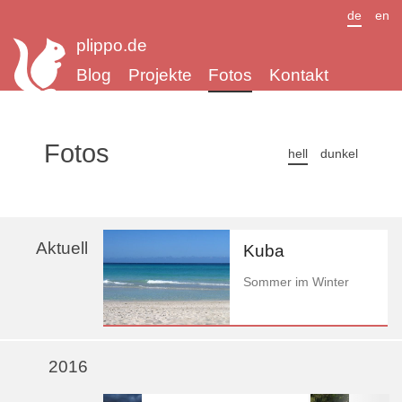
de
en
plippo.de
Blog
Projekte
Fotos
Kontakt
Fotos
hell
dunkel
Aktuell
Kuba
Sommer im Winter
2016