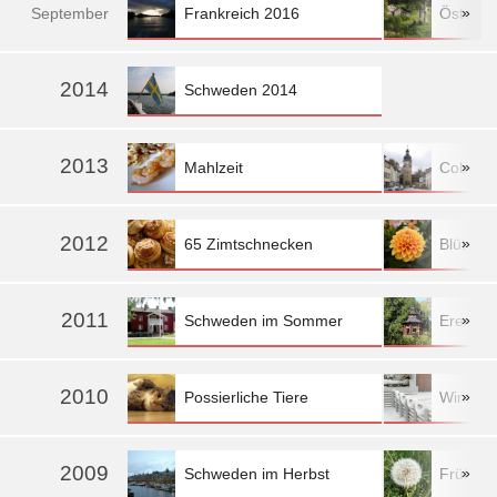
»
Frankreich 2016
Österre
Sep
tember
»
2014
Schweden 2014
2013
»
Mahlzeit
Coburg
2012
»
65 Zimtschnecken
Blüten 
2011
»
Schweden im Sommer
Eremita
2010
»
Possierliche Tiere
Winterli
2009
»
Schweden im Herbst
Frühling