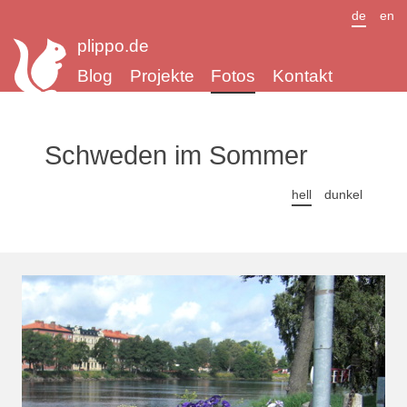
de
en
plippo.de
Blog
Projekte
Fotos
Kontakt
Schweden im Sommer
hell
dunkel