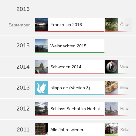
2016
»
Frankreich 2016
Österre
Sep
tember
»
2015
Weihnachten 2015
2014
»
Schweden 2014
Weihna
2013
»
plippo.de (Version 3)
Mahlzei
mehr »
2012
»
Schloss Seehof im Herbst
Hambur
mehr »
2011
»
Alle Jahre wieder
Schwed