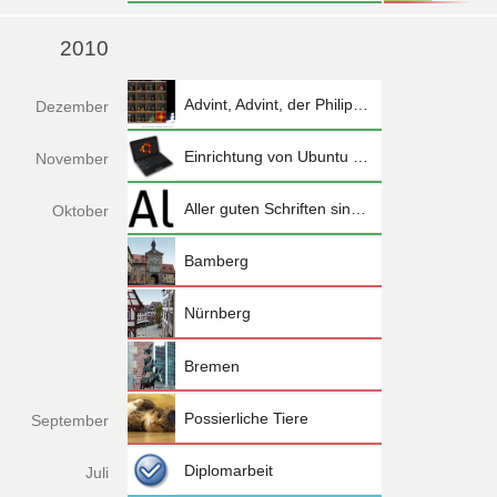
mehr »
2010
Advint, Advint, der Philipp spinnt
Dez
ember
Einrichtung von Ubuntu 10.10 auf dem Eee PC 1005HA
Nov
ember
Aller guten Schriften sind weiterhin frei
Okt
ober
Bamberg
Nürnberg
Bremen
Possierliche Tiere
Sep
tember
Diplomarbeit
Jul
i