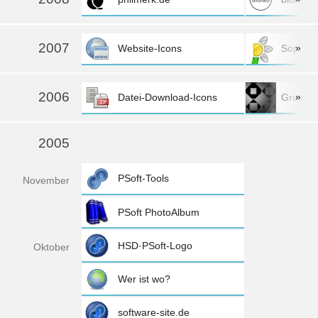
2007
»
Website-Icons
Sopra
2006
»
Datei-Download-Icons
Grundlage
2005
PSoft-Tools
Nov
ember
PSoft PhotoAlbum
HSD·PSoft-Logo
Okt
ober
Wer ist wo?
software-site.de