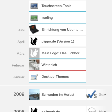
Touchscreen-Tools
twofing
Einrichtung von Ubuntu 10.04 (Netbook Remix) auf dem Eee PC 1005HA
Jun
i
plippo.de (Version 1)
Apr
il
Mein Logo: Das Eichhörnchen
Mä
rz
Winterlich
Feb
ruar
Desktop-Themes
Jan
uar
2009
»
Schweden im Herbst
SeaFlo
mehr »
2008
»
philmerk.de
biolab