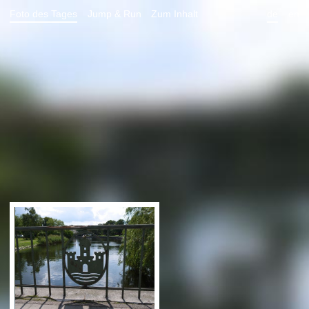
Foto des Tages
Jump & Run
Zum Inhalt
de
en