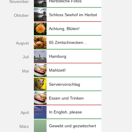
Herbstliche Fotos
Nov
ember
Schloss Seehof im Herbst
Okt
ober
Achtung, Blüten!
65 Zimtschnecken...
Aug
ust
Hamburg
Jul
i
Mahlzeit!
Mai
Serviervorschlag
Essen und Trinken
In English, please
Apr
il
Gewebt und gezwitschert
Mä
rz