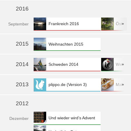
2016
»
Frankreich 2016
Österre
Sep
tember
»
2015
Weihnachten 2015
2014
»
Schweden 2014
Weihna
2013
»
plippo.de (Version 3)
Mahlzei
mehr »
2012
Und wieder wird’s Advent
Dez
ember