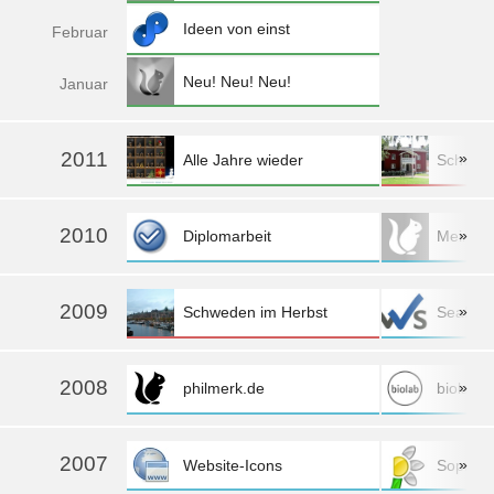
Ideen von einst
Feb
ruar
Neu! Neu! Neu!
Jan
uar
2011
»
Alle Jahre wieder
Schwed
mehr »
2010
»
Diplomarbeit
Mein Logo
mehr »
2009
»
Schweden im Herbst
SeaFlo
mehr »
2008
»
philmerk.de
biolab
2007
»
Website-Icons
Sopra