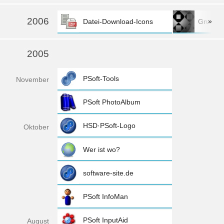
2006
»
Datei-Download-Icons
Grundlage
2005
PSoft-Tools
Nov
ember
PSoft PhotoAlbum
HSD·PSoft-Logo
Okt
ober
Wer ist wo?
software-site.de
PSoft InfoMan
PSoft InputAid
Aug
ust