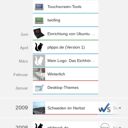
Touchscreen-Tools
twofing
Einrichtung von Ubuntu 10.04 (Netbook Remix) auf dem Eee PC 1005HA
Jun
i
plippo.de (Version 1)
Apr
il
Mein Logo: Das Eichhörnchen
Mä
rz
Winterlich
Feb
ruar
Desktop-Themes
Jan
uar
2009
»
Schweden im Herbst
SeaFlo
mehr »
2008
»
philmerk.de
biolab