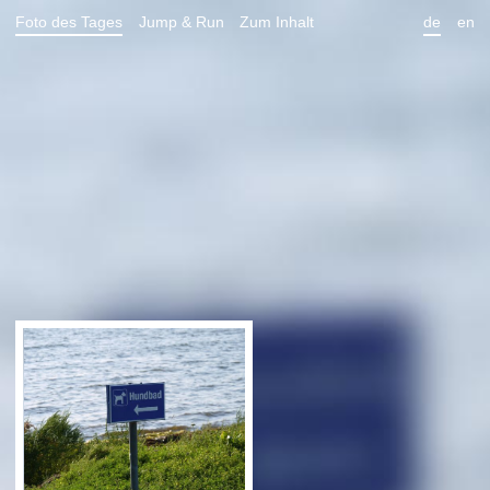
Foto des Tages
Jump & Run
Zum Inhalt
de
en