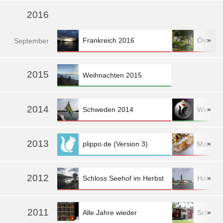
2016
»
Frankreich 2016
Österre
Sep
tember
»
2015
Weihnachten 2015
2014
»
Schweden 2014
Weihna
2013
»
plippo.de (Version 3)
Mahlzei
mehr »
2012
»
Schloss Seehof im Herbst
Hambur
mehr »
2011
»
Alle Jahre wieder
Schwed