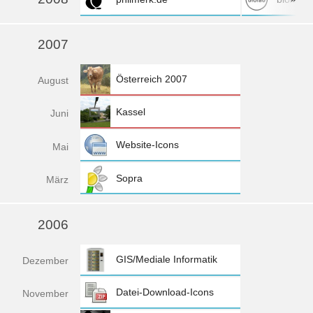
2007
Österreich 2007
Aug
ust
Kassel
Jun
i
Website-Icons
Mai
Sopra
Mä
rz
2006
GIS/Mediale Informatik
Dez
ember
Datei-Download-Icons
Nov
ember