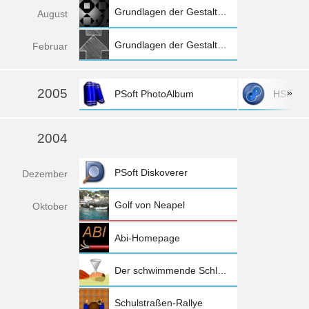
Grundlagen der Gestaltung II
Aug
ust
Grundlagen der Gestaltung I
Feb
ruar
2005
»
PSoft PhotoAlbum
HSD·PS
mehr »
2004
PSoft Diskoverer
Dez
ember
Golf von Neapel
Okt
ober
Abi-Homepage
Der schwimmende Schluckspecht
Schulstraßen-Rallye