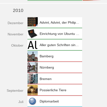
mehr »
2010
Advint, Advint, der Philipp spinnt
Dez
ember
Einrichtung von Ubuntu 10.10 auf dem Eee PC 1005HA
Nov
ember
Aller guten Schriften sind weiterhin frei
Okt
ober
Bamberg
Nürnberg
Bremen
Possierliche Tiere
Sep
tember
Diplomarbeit
Jul
i