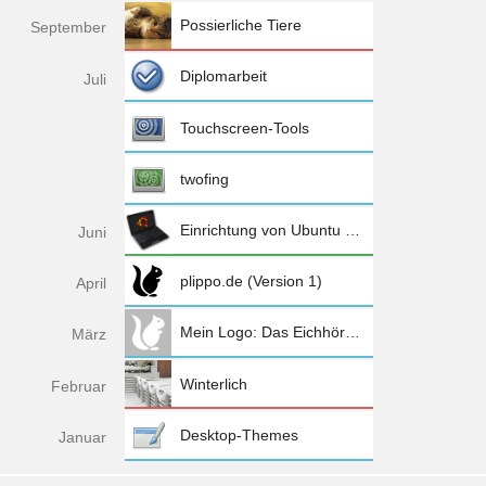
Possierliche Tiere
Sep
tember
Diplomarbeit
Jul
i
Touchscreen-Tools
twofing
Einrichtung von Ubuntu 10.04 (Netbook Remix) auf dem Eee PC 1005HA
Jun
i
plippo.de (Version 1)
Apr
il
Mein Logo: Das Eichhörnchen
Mä
rz
Winterlich
Feb
ruar
Desktop-Themes
Jan
uar