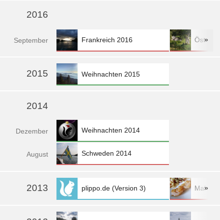
2016
»
Frankreich 2016
Österre
Sep
tember
»
2015
Weihnachten 2015
2014
Weihnachten 2014
Dez
ember
Schweden 2014
Aug
ust
2013
»
plippo.de (Version 3)
Mahlzei
mehr »