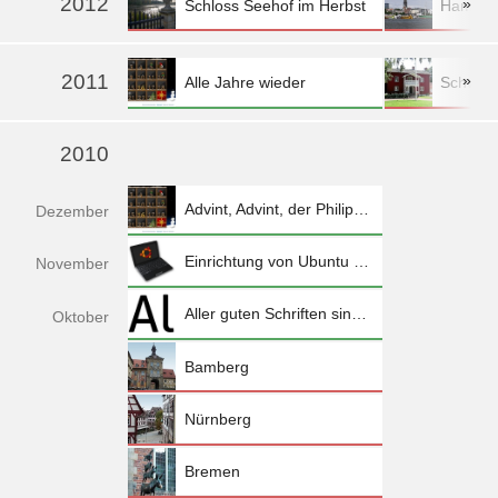
2012
»
Schloss Seehof im Herbst
Hambur
mehr »
2011
»
Alle Jahre wieder
Schwed
mehr »
2010
Advint, Advint, der Philipp spinnt
Dez
ember
Einrichtung von Ubuntu 10.10 auf dem Eee PC 1005HA
Nov
ember
Aller guten Schriften sind weiterhin frei
Okt
ober
Bamberg
Nürnberg
Bremen