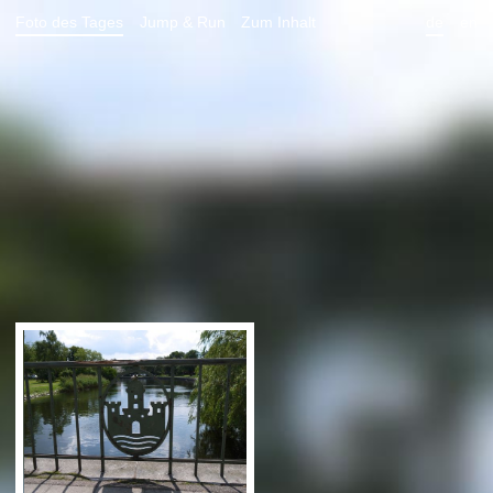
Foto des Tages
Jump & Run
Zum Inhalt
de
en