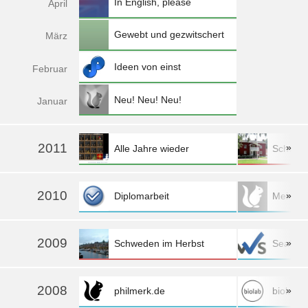
In English, please
Apr
il
Gewebt und gezwitschert
Mä
rz
Ideen von einst
Feb
ruar
Neu! Neu! Neu!
Jan
uar
2011
»
Alle Jahre wieder
Schwed
mehr »
2010
»
Diplomarbeit
Mein Logo
mehr »
2009
»
Schweden im Herbst
SeaFlo
mehr »
2008
»
philmerk.de
biolab