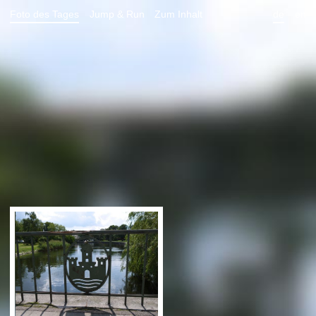
Foto des Tages
Jump & Run
Zum Inhalt
de
en