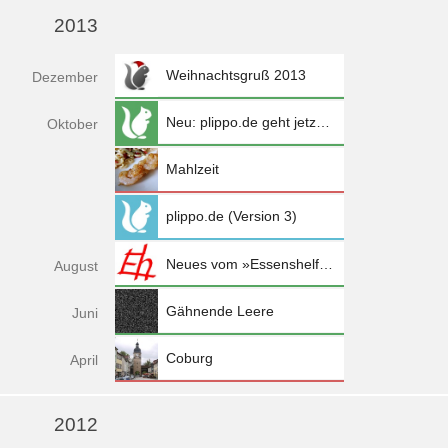
2013
Weihnachtsgruß 2013
Dez
ember
Neu: plippo.de geht jetzt mit der Zeit
Okt
ober
Mahlzeit
plippo.de (Version 3)
Neues vom »Essenshelfel«
Aug
ust
Gähnende Leere
Jun
i
Coburg
Apr
il
2012