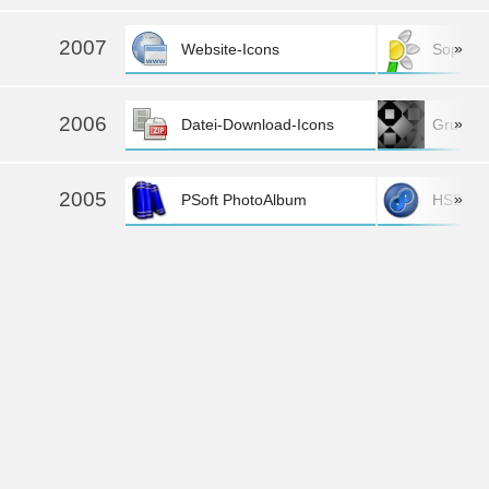
2007
»
Website-Icons
Sopra
2006
»
Datei-Download-Icons
Grundlage
2005
»
PSoft PhotoAlbum
HSD·PS
mehr »
2004
»
PSoft Diskoverer
Golf vo
mehr »
Zurück zum Anfang