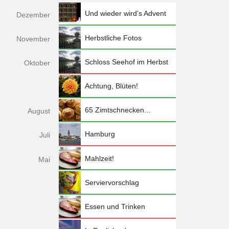
Und wieder wird’s Advent
Dez
ember
Herbstliche Fotos
Nov
ember
Schloss Seehof im Herbst
Okt
ober
Achtung, Blüten!
65 Zimtschnecken...
Aug
ust
Hamburg
Jul
i
Mahlzeit!
Mai
Serviervorschlag
Essen und Trinken