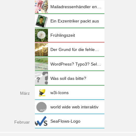
Mailadressenhändler enttarnen
Ein Exzentriker packt aus
Frühlingszeit
Der Grund für die fehlende Gepäckablage
WordPress? Typo3? Selfmade?
Was soll das bitte?
w3i-Icons
Mä
rz
world wide web interaktiv
SeaFlows-Logo
Feb
ruar