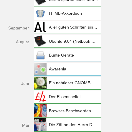
HTML-Akkordeon
Aller guten Schriften sind frei
Sep
tember
Ubuntu 9.04 (Netbook Remix) auf dem Eee PC 1005HA installieren und einrichten
Aug
ust
Bunte Geräte
Awarenia
Ein nahtloser GNOME-Desktop
Jun
i
Der Essenshelfel
Browser-Beschwerden
Die Zähne des Herrn Danten
Mai