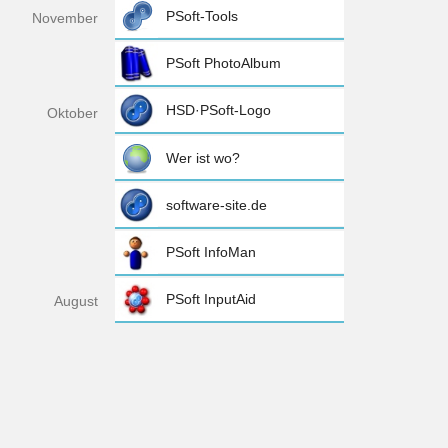
PSoft-Tools
Nov
ember
PSoft PhotoAlbum
HSD·PSoft-Logo
Okt
ober
Wer ist wo?
software-site.de
PSoft InfoMan
PSoft InputAid
Aug
ust
2004
»
PSoft Diskoverer
Golf vo
mehr »
Zurück zum Anfang