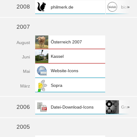
2008
»
philmerk.de
biolab
2007
Österreich 2007
Aug
ust
Kassel
Jun
i
Website-Icons
Mai
Sopra
Mä
rz
2006
»
Datei-Download-Icons
Grundlage
2005