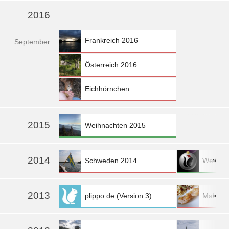
2016
Frankreich 2016
Sep
tember
Österreich 2016
Eichhörnchen
»
2015
Weihnachten 2015
2014
»
Schweden 2014
Weihna
2013
»
plippo.de (Version 3)
Mahlzei
mehr »