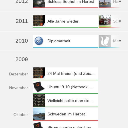
2012
»
Schloss Seehof im Herbst
Hambur
mehr »
2011
»
Alle Jahre wieder
Schwed
mehr »
2010
»
Diplomarbeit
Mein Logo
mehr »
2009
24 Mal Ereien (und Zeichnungen)
Dez
ember
Ubuntu 9.10 (Netbook Remix) auf dem Eee PC 1005HA installieren
Nov
ember
Vielleicht sollte man sich doch mal überlegen, den Handyvertrag zu wechseln...
Schweden im Herbst
Okt
ober
Strom sparen unter Ubuntu auf dem Eee PC 1005 HA